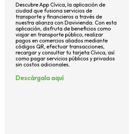
Descubre App Cívica, la aplicación de
C
ciudad que fusiona servicios de
e
transporte y financieros a través de
1
nuestra alianza con Davivienda. Con esta
d
aplicación, disfruta de beneficios como
u
viajar en transporte público, realizar
m
pagos en comercios aliados mediante
n
códigos QR, efectuar transacciones,
e
recargar y consultar tu tarjeta Cívica, así
e
como pagar servicios públicos y privados
d
sin costos adicionales.
i
a
s
Descárgala aquí
n
e
e