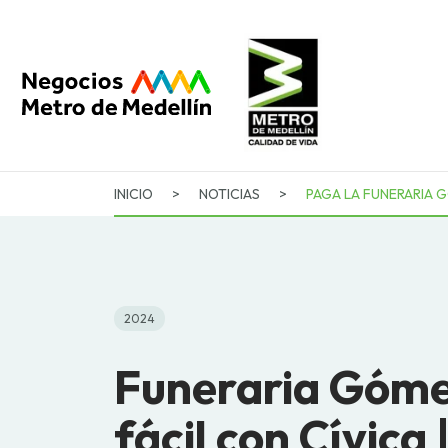
INICIO
>
NOTICIAS
>
PAGA LA FUNERARIA 
2024
Funeraria Góme
fácil con Cívica