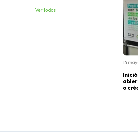
Ver todos
14 may
Inici
abier
o cré