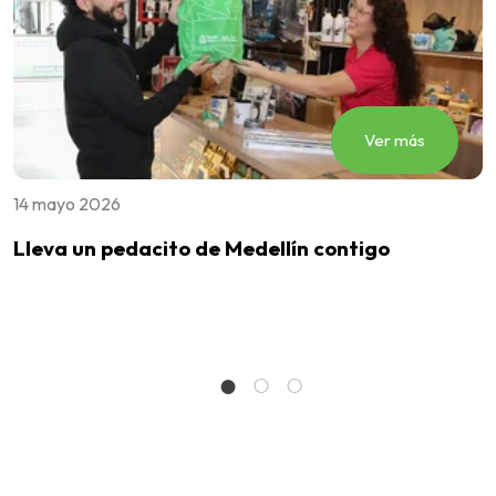
Ver más
14 mayo 2026
2
Lleva un pedacito de Medellín contigo
C
L