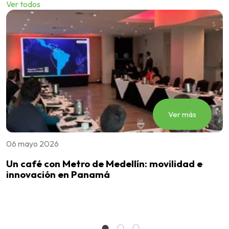
Ver todos
Ver más
06 mayo 2026
0
Un café con Metro de Medellín: movilidad e
V
innovación en Panamá
M