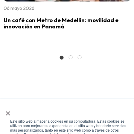
06 mayo 2026
2
Un café con Metro de Medellín: movilidad e
O
innovación en Panamá
t
×
Este sitio web almacena cookies en su computadora. Estas cookies se
utilizan para mejorar su experiencia en el sitio web y brindarle servicios
más personalizados, tanto en este sitio web como a través de otros