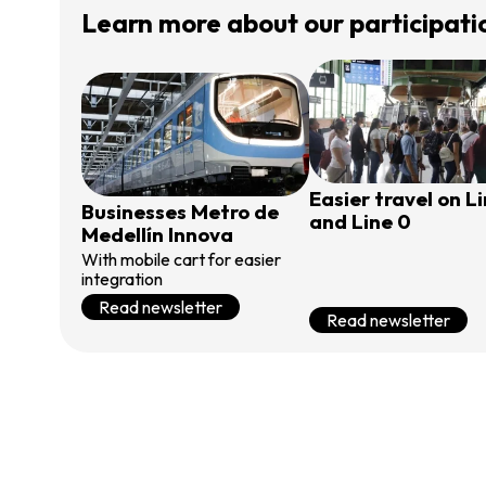
Learn more about our participati
Easier travel on L
Businesses Metro de
and Line 0
Medellín Innova
With mobile cart for easier
integration
Read newsletter
Read newsletter