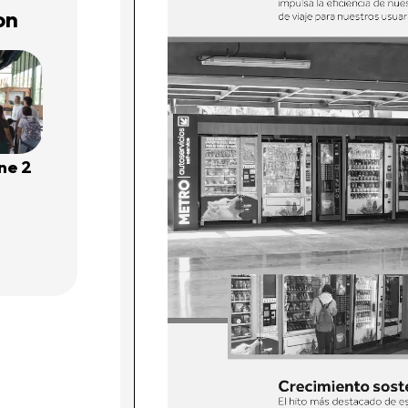
on
ine 2