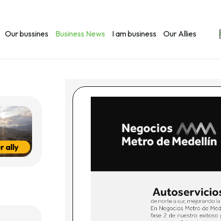
Our bussines
Business News
I am business
Our Allies
 ally