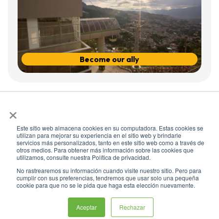
Become our ally
×
Este sitio web almacena cookies en su computadora. Estas cookies se
utilizan para mejorar su experiencia en el sitio web y brindarle
servicios más personalizados, tanto en este sitio web como a través de
otros medios. Para obtener más información sobre las cookies que
utilizamos, consulte nuestra Política de privacidad.
No rastrearemos su información cuando visite nuestro sitio. Pero para
cumplir con sus preferencias, tendremos que usar solo una pequeña
cookie para que no se le pida que haga esta elección nuevamente.
All rights reserved. We recommend using a screen resolution of 1024 x
768. For greater compatibility, use Microsoft Edge, Google Chrome or
Mozilla Firefox
Aceptar
Rechazar