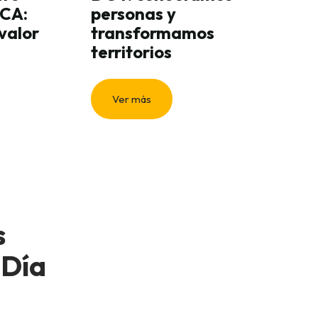
ICA:
personas y
valor
transformamos
territorios
Ver más
s
 Día