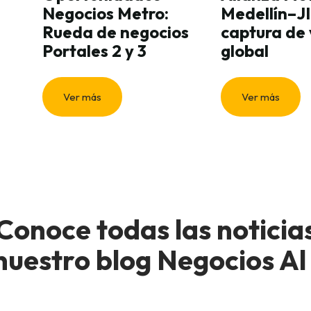
Negocios Metro:
Medellín–J
Rueda de negocios
captura de 
Portales 2 y 3
global
Ver más
Ver más
Conoce todas las noticia
nuestro blog Negocios Al